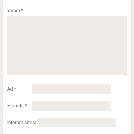
Yorum
*
Ad
*
E-posta
*
İnternet sitesi