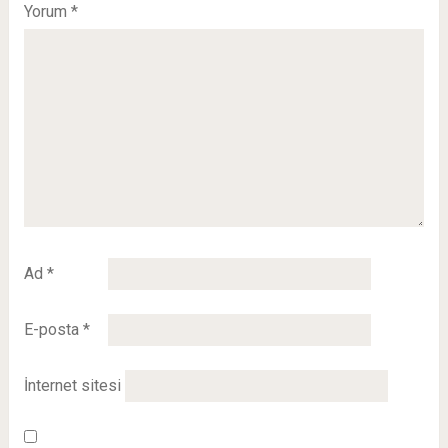
Yorum
*
Ad
*
E-posta
*
İnternet sitesi