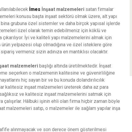
ullanılabilecek
İmes
İnşaat malzemeleri
satan firmalar
emeleri konusu başta inşaat sektörü olmak üzere, alt yapı
 bina grubuna özel sistemler ve daha birçok yapısal işlerde
zemeleri özel olarak temin edebilmeniz için köklü ve
şa çıkarılıyor. İyi ve kaliteli yapı malzemelerini almak için
ş ürün yelpazesi olup olmadığına ve özel isteklere göre
sipariş vermeniz sizin adınıza en mantıklısı olacaktır.
nşaat malzemeleri
başlığı altında üretilmektedir. İnşaat
lzeme seçerken o malzemenin kalitesine ve güvenirliliğine
ayatlarını hiç sayan bir ve bu konuda dolandırılıcılık
lar kalitesiz inşaat malzemeleri üreterek daha az para
i sağlıksız ve kalitesiz inşaat malzemelerini satmak için
 çalışırlar. Hâlbuki işinin ehli olan firma hiçbir zaman böyle
aat malzemeleri satıp, o malzemeler ile sağlam yapılar inşa
afife alınmayacak ve son derece önem gösterilmesi