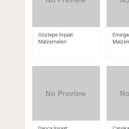
Göztepe İnşaat
Emirga
Malzemeleri
Malzem
Darıca İnşaat
Çarşıka