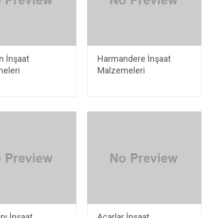
n İnşaat
Harmandere İnşaat
eleri
Malzemeleri
pı İnşaat
Acarlar İnşaat