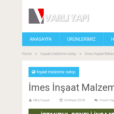
ANASAYFA
ÜRÜNLERİMİZ
H
Home
İnşaat malzeme satışı
İmes İnşaat Malz
İnşaat malzeme satışı
İmes İnşaat Malzem
Mks İnşaat
24 Nisan 2018
Yorum Ya