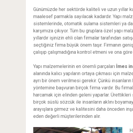
Günümüzde her sektörde kaliteli ve uzun yıllar k
maalesef parmakla sayılacak kadardır. Yapı malz
sistemlerinde, otomatik sulama sistemleri ya da
karşımıza çıkıyor. Tüm bu gruplara özel yapı mal
yıllardır işinizin ehli olan firmalar tarafından satı
seçtiğiniz firma büyük önem taşır. Firmanın geni
çalışıp çalışmadığına kontrol etmeni ve ona göre 
Yapı malzemelerinin en önemli parçaları
İmes
i
alanında kalıcı yapıların ortaya çıkması için ma
ayrı bir önem verilmesi gerekir. Çünkü insanların h
yöntemine başvuran birçok firma vardır. Bu firma
harcamak için elinden geleni yaparlar. Ürettikler
birçok süslü sözcük ile insanların aklını boyamaya
arayışlara girmez ve kalitesini daha önceden inş
eden değerli müşterilerinden alır.
H