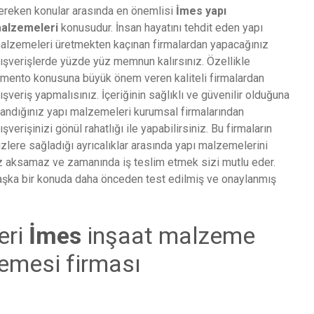
ereken konular arasında en önemlisi
İmes
yapı
alzemeleri
konusudur. İnsan hayatını tehdit eden yapı
alzemeleri üretmekten kaçınan firmalardan yapacağınız
lışverişlerde yüzde yüz memnun kalırsınız. Özellikle
imento konusuna büyük önem veren kaliteli firmalardan
lışveriş yapmalısınız. İçeriğinin sağlıklı ve güvenilir olduğuna
nandığınız yapı malzemeleri kurumsal firmalarından
lışverişinizi gönül rahatlığı ile yapabilirsiniz. Bu firmaların
izlere sağladığı ayrıcalıklar arasında yapı malzemelerini
niz aksamaz ve zamanında iş teslim etmek sizi mutlu eder.
şka bir konuda daha önceden test edilmiş ve onaylanmış
eri
İmes
inşaat malzeme
emesi firması