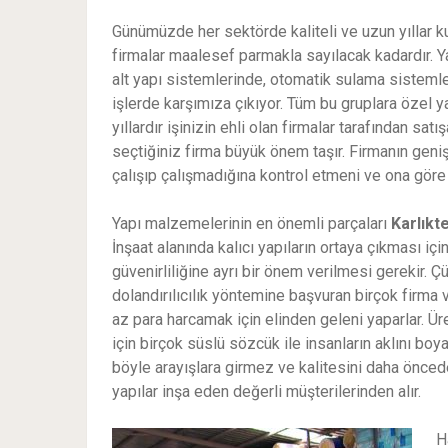
Günümüzde her sektörde kaliteli ve uzun yıllar k
firmalar maalesef parmakla sayılacak kadardır. 
alt yapı sistemlerinde, otomatik sulama sistemle
işlerde karşımıza çıkıyor. Tüm bu gruplara özel 
yıllardır işinizin ehli olan firmalar tarafından satı
seçtiğiniz firma büyük önem taşır. Firmanın geni
çalışıp çalışmadığına kontrol etmeni ve ona göre 
Yapı malzemelerinin en önemli parçaları
Karlık
İnşaat alanında kalıcı yapıların ortaya çıkması 
güvenirliliğine ayrı bir önem verilmesi gerekir. Ç
dolandırılıcılık yöntemine başvuran birçok firma 
az para harcamak için elinden geleni yaparlar. Ür
için birçok süslü sözcük ile insanların aklını boya
böyle arayışlara girmez ve kalitesini daha önce
yapılar inşa eden değerli müşterilerinden alır.
H