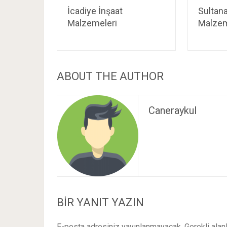
İcadiye İnşaat
Sultan
Malzemeleri
Malzem
ABOUT THE AUTHOR
Caneraykul
BIR YANIT YAZIN
E-posta adresiniz yayınlanmayacak.
Gerekli alan