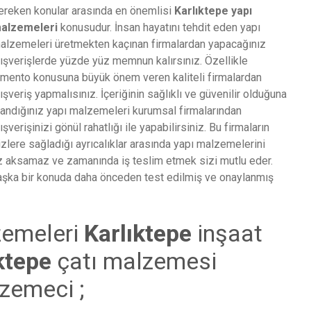
ereken konular arasında en önemlisi
Karlıktepe
yapı
alzemeleri
konusudur. İnsan hayatını tehdit eden yapı
alzemeleri üretmekten kaçınan firmalardan yapacağınız
lışverişlerde yüzde yüz memnun kalırsınız. Özellikle
imento konusuna büyük önem veren kaliteli firmalardan
lışveriş yapmalısınız. İçeriğinin sağlıklı ve güvenilir olduğuna
nandığınız yapı malzemeleri kurumsal firmalarından
lışverişinizi gönül rahatlığı ile yapabilirsiniz. Bu firmaların
izlere sağladığı ayrıcalıklar arasında yapı malzemelerini
niz aksamaz ve zamanında iş teslim etmek sizi mutlu eder.
şka bir konuda daha önceden test edilmiş ve onaylanmış
zemeleri
Karlıktepe
inşaat
ıktepe
çatı malzemesi
zemeci ;