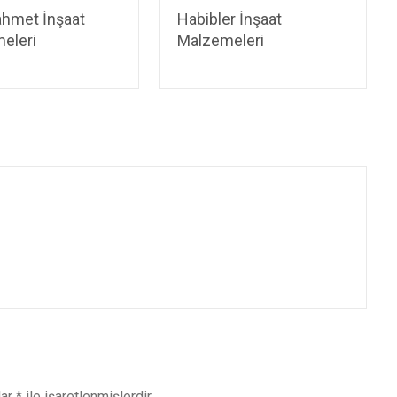
ahmet İnşaat
Habibler İnşaat
eleri
Malzemeleri
lar
*
ile işaretlenmişlerdir