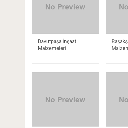
Davutpaşa İnşaat
Başakşe
Malzemeleri
Malzem