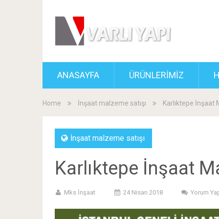
ANASAYFA
ÜRÜNLERİMİZ
H
Home
İnşaat malzeme satışı
Karlıktepe İnşaat
İnşaat malzeme satışı
Karlıktepe İnşaat M
Mks İnşaat
24 Nisan 2018
Yorum Ya