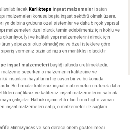
ullanılabilecek
Karlıktepe
İnşaat malzemeleri
satan
Yapı malzemeleri konusu başta inşaat sektörü olmak üzere,
ri ya da bina grubuna özel sistemler ve daha birçok yapısal
yapı malzemeleri özel olarak temin edebilmeniz için köklü ve
şa çıkarılıyor. İyi ve kaliteli yapı malzemelerini almak için
ş ürün yelpazesi olup olmadığına ve özel isteklere göre
sipariş vermeniz sizin adınıza en mantıklısı olacaktır.
tepe
inşaat malzemeleri
başlığı altında üretilmektedir.
için malzeme seçerken o malzemenin kalitesine ve
ünkü insanların hayatlarını hiç sayan bir ve bu konuda
vardır. Bu firmalar kalitesiz inşaat malzemeleri üreterek daha
ettikleri sağlıksız ve kalitesiz inşaat malzemelerini satmak
maya çalışırlar. Hâlbuki işinin ehli olan firma hiçbir zaman
den inşaat malzemeleri satıp, o malzemeler ile sağlam
afife alınmayacak ve son derece önem gösterilmesi