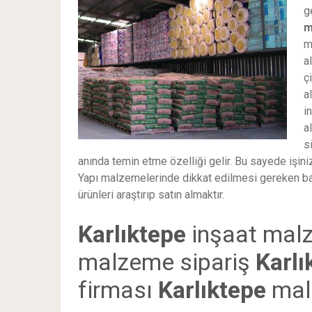
g
m
m
a
ç
a
i
a
s
anında temin etme özelliği gelir. Bu sayede işi
Yapı malzemelerinde dikkat edilmesi gereken ba
ürünleri araştırıp satın almaktır.
Karlıktepe
inşaat mal
malzeme sipariş
Karl
firması
Karlıktepe
mal