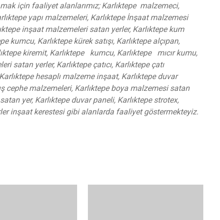
amak için faaliyet alanlarımız; Karlıktepe malzemeci,
arlıktepe yapı malzemeleri, Karlıktepe İnşaat malzemesi
rlıktepe inşaat malzemeleri satan yerler, Karlıktepe kum
tepe kumcu, Karlıktepe kürek satışı, Karlıktepe alçıpan,
rlıktepe kiremit, Karlıktepe kumcu, Karlıktepe mıcır kumu,
i satan yerler, Karlıktepe çatıcı, Karlıktepe çatı
Karlıktepe hesaplı malzeme inşaat, Karlıktepe duvar
dış cephe malzemeleri, Karlıktepe boya malzemesi satan
atan yer, Karlıktepe duvar paneli, Karlıktepe strotex,
rler inşaat kerestesi gibi alanlarda faaliyet göstermekteyiz.