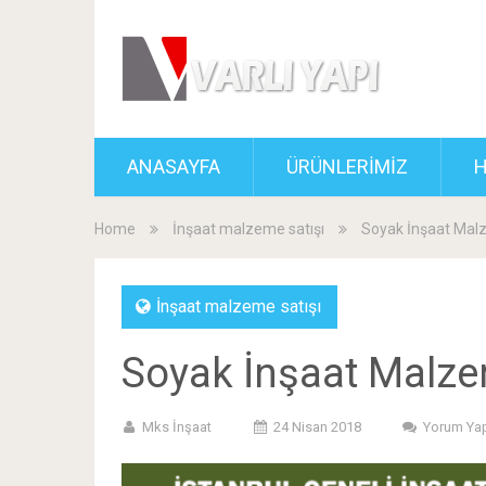
ANASAYFA
ÜRÜNLERİMİZ
H
Home
İnşaat malzeme satışı
Soyak İnşaat Mal
İnşaat malzeme satışı
Soyak İnşaat Malze
Mks İnşaat
24 Nisan 2018
Yorum Ya