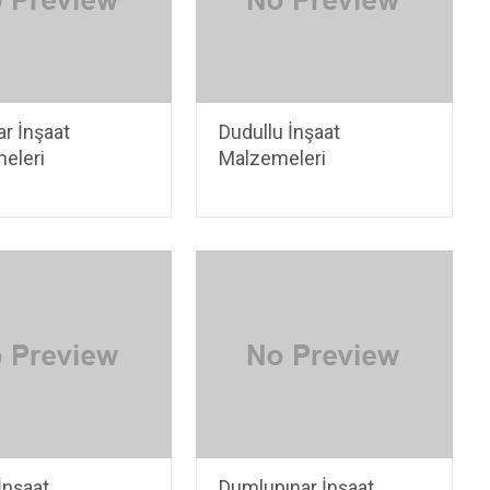
r İnşaat
Dudullu İnşaat
eleri
Malzemeleri
İnşaat
Dumlupınar İnşaat