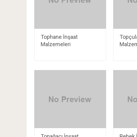
Tophane İnşaat
Topçula
Malzemeleri
Malzem
Topağacı İnşaat
Bebek 