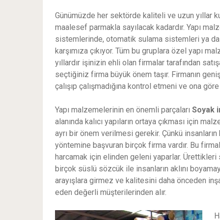
Günümüzde her sektörde kaliteli ve uzun yıllar k
maalesef parmakla sayılacak kadardır. Yapı malz
sistemlerinde, otomatik sulama sistemleri ya da
karşımıza çıkıyor. Tüm bu gruplara özel yapı mal
yıllardır işinizin ehli olan firmalar tarafından satı
seçtiğiniz firma büyük önem taşır. Firmanın geni
çalışıp çalışmadığına kontrol etmeni ve ona göre 
Yapı malzemelerinin en önemli parçaları
Soyak
alanında kalıcı yapıların ortaya çıkması için ma
ayrı bir önem verilmesi gerekir. Çünkü insanların h
yöntemine başvuran birçok firma vardır. Bu firma
harcamak için elinden geleni yaparlar. Ürettikler
birçok süslü sözcük ile insanların aklını boyamaya
arayışlara girmez ve kalitesini daha önceden inş
eden değerli müşterilerinden alır.
H