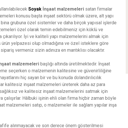
ullanılabilecek
Soyak
İnşaat malzemeleri
satan firmalar
emeleri konusu başta inşaat sektörü olmak üzere, alt yapı
 bina grubuna özel sistemler ve daha birçok yapısal işlerde
zemeleri özel olarak temin edebilmeniz için köklü ve
şa çıkarılıyor. İyi ve kaliteli yapı malzemelerini almak için
ş ürün yelpazesi olup olmadığına ve özel isteklere göre
sipariş vermeniz sizin adınıza en mantıklısı olacaktır.
inşaat malzemeleri
başlığı altında üretilmektedir. İnşaat
lzeme seçerken o malzemenin kalitesine ve güvenirliliğine
ayatlarını hiç sayan bir ve bu konuda dolandırılıcılık
lar kalitesiz inşaat malzemeleri üreterek daha az para
i sağlıksız ve kalitesiz inşaat malzemelerini satmak için
 çalışırlar. Hâlbuki işinin ehli olan firma hiçbir zaman böyle
aat malzemeleri satıp, o malzemeler ile sağlam yapılar inşa
afife alınmayacak ve son derece önem gösterilmesi