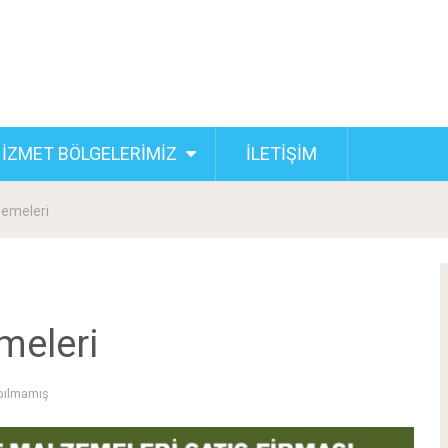
İZMET BÖLGELERİMİZ
İLETİŞİM
zemeleri
meleri
pılmamış