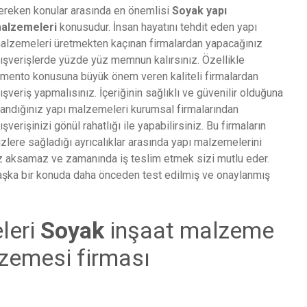
ereken konular arasında en önemlisi
Soyak
yapı
alzemeleri
konusudur. İnsan hayatını tehdit eden yapı
alzemeleri üretmekten kaçınan firmalardan yapacağınız
lışverişlerde yüzde yüz memnun kalırsınız. Özellikle
imento konusuna büyük önem veren kaliteli firmalardan
lışveriş yapmalısınız. İçeriğinin sağlıklı ve güvenilir olduğuna
nandığınız yapı malzemeleri kurumsal firmalarından
lışverişinizi gönül rahatlığı ile yapabilirsiniz. Bu firmaların
izlere sağladığı ayrıcalıklar arasında yapı malzemelerini
niz aksamaz ve zamanında iş teslim etmek sizi mutlu eder.
şka bir konuda daha önceden test edilmiş ve onaylanmış
leri
Soyak
inşaat malzeme
zemesi firması