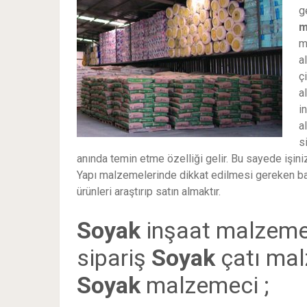
g
m
m
a
ç
a
i
a
s
anında temin etme özelliği gelir. Bu sayede işi
Yapı malzemelerinde dikkat edilmesi gereken ba
ürünleri araştırıp satın almaktır.
Soyak
inşaat malzeme
sipariş
Soyak
çatı mal
Soyak
malzemeci ;