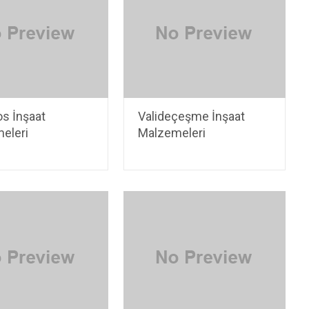
os İnşaat
Valideçeşme İnşaat
eleri
Malzemeleri