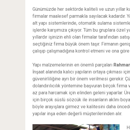
Günümüzde her sektörde kaliteli ve uzun yıllar k
firmalar maalesef parmakla sayılacak kadardır. 
alt yapı sistemlerinde, otomatik sulama sistemle
işlerde karşımıza çıkıyor. Tüm bu gruplara özel 
yıllardır işinizin ehli olan firmalar tarafından satı
seçtiğiniz firma büyük önem taşır. Firmanın geni
çalışıp çalışmadığına kontrol etmeni ve ona göre 
Yapı malzemelerinin en önemli parçaları
Rahman
İnşaat alanında kalıcı yapıların ortaya çıkması 
güvenirliliğine ayrı bir önem verilmesi gerekir. Ç
dolandırılıcılık yöntemine başvuran birçok firma 
az para harcamak için elinden geleni yaparlar. Ür
için birçok süslü sözcük ile insanların aklını boya
böyle arayışlara girmez ve kalitesini daha önce
yapılar inşa eden değerli müşterilerinden alır.
H