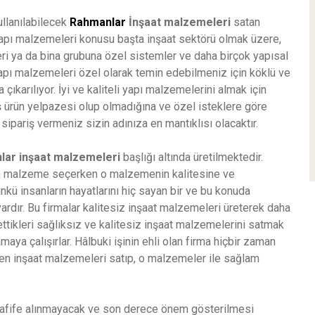
ullanılabilecek
Rahmanlar
İnşaat malzemeleri
satan
Yapı malzemeleri konusu başta inşaat sektörü olmak üzere,
ri ya da bina grubuna özel sistemler ve daha birçok yapısal
yapı malzemeleri özel olarak temin edebilmeniz için köklü ve
şa çıkarılıyor. İyi ve kaliteli yapı malzemelerini almak için
ş ürün yelpazesi olup olmadığına ve özel isteklere göre
sipariş vermeniz sizin adınıza en mantıklısı olacaktır.
lar
inşaat malzemeleri
başlığı altında üretilmektedir.
için malzeme seçerken o malzemenin kalitesine ve
ünkü insanların hayatlarını hiç sayan bir ve bu konuda
vardır. Bu firmalar kalitesiz inşaat malzemeleri üreterek daha
ettikleri sağlıksız ve kalitesiz inşaat malzemelerini satmak
maya çalışırlar. Hâlbuki işinin ehli olan firma hiçbir zaman
den inşaat malzemeleri satıp, o malzemeler ile sağlam
afife alınmayacak ve son derece önem gösterilmesi