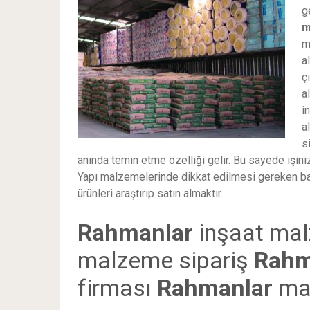
g
m
m
a
ç
a
i
a
s
anında temin etme özelliği gelir. Bu sayede işi
Yapı malzemelerinde dikkat edilmesi gereken ba
ürünleri araştırıp satın almaktır.
Rahmanlar
inşaat ma
malzeme sipariş
Rahm
firması
Rahmanlar
ma