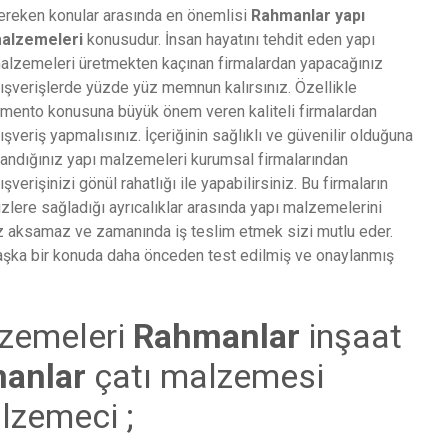
ereken konular arasında en önemlisi
Rahmanlar
yapı
alzemeleri
konusudur. İnsan hayatını tehdit eden yapı
alzemeleri üretmekten kaçınan firmalardan yapacağınız
lışverişlerde yüzde yüz memnun kalırsınız. Özellikle
imento konusuna büyük önem veren kaliteli firmalardan
lışveriş yapmalısınız. İçeriğinin sağlıklı ve güvenilir olduğuna
nandığınız yapı malzemeleri kurumsal firmalarından
lışverişinizi gönül rahatlığı ile yapabilirsiniz. Bu firmaların
izlere sağladığı ayrıcalıklar arasında yapı malzemelerini
niz aksamaz ve zamanında iş teslim etmek sizi mutlu eder.
şka bir konuda daha önceden test edilmiş ve onaylanmış
lzemeleri
Rahmanlar
inşaat
anlar
çatı malzemesi
lzemeci ;