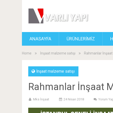
ANASAYFA
ÜRÜNLERİMİZ
H
Home
İnşaat malzeme satışı
Rahmanlar İnşaat
İnşaat malzeme satışı
Rahmanlar İnşaat M
Mks İnşaat
24 Nisan 2018
Yorum Ya